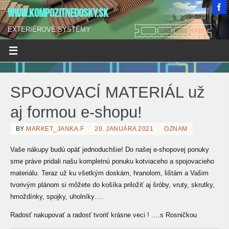
WWW.KOMPOZITNEDOSKY.SK
EXTERIÉROVÉ SYSTÉMY
SPOJOVACÍ MATERIÁL už
aj formou e-shopu!
BY
MARKET_JANKA.F
20. JANUÁRA 2021
OZNAM
Vaše nákupy budú opäť jednoduchšie! Do našej e-shopovej ponuky
sme práve pridali našu kompletnú ponuku kotviaceho a spojovacieho
materiálu.
Teraz už ku všetkým doskám, hranolom, lištám a Vašim
tvorivým plánom si môžete do košíka priložiť aj šróby, vruty, skrutky,
hmoždínky, spojky, uholníky….
Radosť nakupovať a radosť tvoriť krásne veci ! ….s Rosničkou