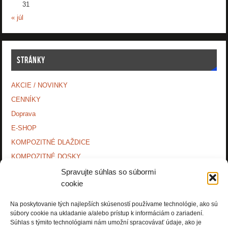
31
« júl
STRÁNKY
AKCIE / NOVINKY
CENNÍKY
Doprava
E-SHOP
KOMPOZITNÉ DLAŽDICE
KOMPOZITNÉ DOSKY.
KONTAKTY
Spravujte súhlas so súbormi
cookie
MONTÁŽNE NÁVODY
O NÁS.
Na poskytovanie tých najlepších skúseností používame technológie, ako sú
súbory cookie na ukladanie a/alebo prístup k informáciám o zariadení.
OCHRANA OSOBNÝCH ÚDAJOV
Súhlas s týmito technológiami nám umožní spracovávať údaje, ako je
PRÍSLUŠENSTVO.