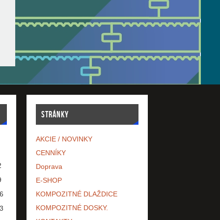
STRÁNKY
AKCIE / NOVINKY
CENNÍKY
2
Doprava
9
E-SHOP
6
KOMPOZITNÉ DLAŽDICE
KOMPOZITNÉ DOSKY.
3