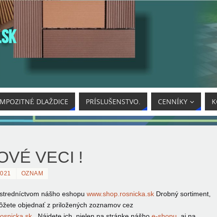
.SK
MPOZITNÉ DLAŽDICE
PRÍSLUŠENSTVO.
CENNÍKY
K
OVÉ VECI !
2021
OZNAM
rostredníctvom nášho eshopu
www.shop.rosnicka.sk
Drobný sortiment,
môžete objednať
z priložených zoznamov cez
osnicka.sk
. Nájdete ich nielen na stránke nášho
e-shopu
aj na