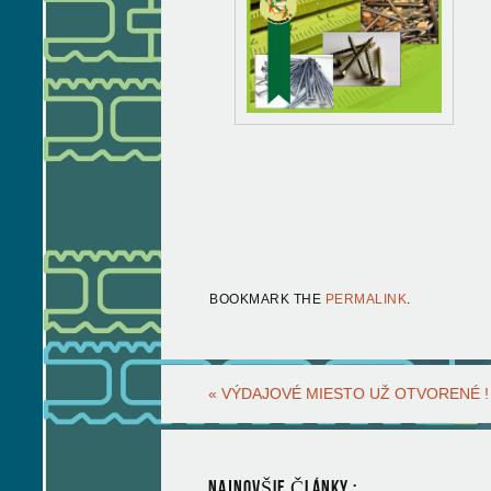
BOOKMARK THE
PERMALINK
.
«
VÝDAJOVÉ MIESTO UŽ OTVORENÉ !
NAJNOVŠIE ČLÁNKY :