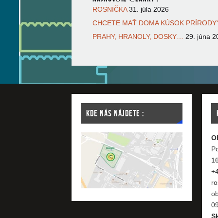
ROSNIČKA
31. júla 2026
CHCETE MAŤ DOMA KÚSOK PRÍRODY?
PRAHY, HRANOLY, DOSKY…
29. júna 2
KDE NÁS NÁJDETE :
O
Po
1
+
ro
o
09
S