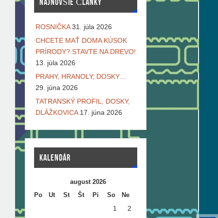
NAJNOVŠIE ČLÁNKY
ROSNIČKA
31. júla 2026
CHCETE MAŤ DOMA KÚSOK
PRÍRODY? STAVTE NA DREVO!
13. júla 2026
PRAHY, HRANOLY, DOSKY…
29. júna 2026
TATRANSKÝ PROFIL, DOSKY,
DLÁŽKOVICA
17. júna 2026
KALENDÁR
august 2026
Po
Ut
St
Št
Pi
So
Ne
1
2