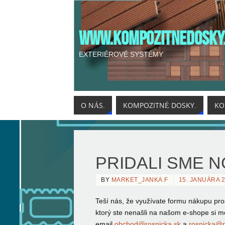
WWW.KOMPOZITNEDOSKY
EXTERIÉROVÉ SYSTÉMY
O NÁS.
KOMPOZITNÉ DOSKY.
KO
PRIDALI SME N
BY
MARKET_JANKA.F
15. JANUÁRA 
Teší nás, že využívate formu nákupu p
ktorý ste nenašli na našom e-shope si 
email
obchod@rosnicka.sk
a
rosnicka@r