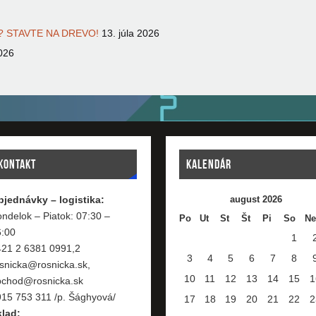
 STAVTE NA DREVO!
13. júla 2026
026
KONTAKT
KALENDÁR
bjednávky – logistika:
august 2026
ndelok – Piatok: 07:30 –
Po
Ut
St
Št
Pi
So
Ne
6:00
1
421 2 6381 0991,2
3
4
5
6
7
8
snicka@rosnicka.sk,
10
11
12
13
14
15
1
bchod@rosnicka.sk
15 753 311 /p. Šághyová/
17
18
19
20
21
22
2
klad: