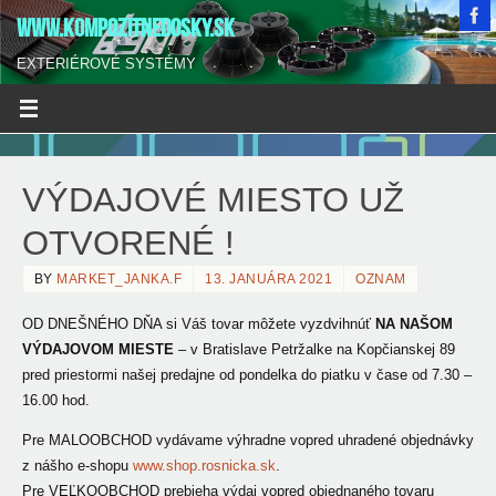
WWW.KOMPOZITNEDOSKY.SK
EXTERIÉROVÉ SYSTÉMY
VÝDAJOVÉ MIESTO UŽ
OTVORENÉ !
BY
MARKET_JANKA.F
13. JANUÁRA 2021
OZNAM
OD DNEŠNÉHO DŇA si Váš tovar môžete vyzdvihnúť
NA NAŠOM
VÝDAJOVOM MIESTE
– v Bratislave Petržalke na Kopčianskej 89
pred priestormi našej predajne od pondelka do piatku v čase od 7.30 –
16.00 hod.
Pre MALOOBCHOD vydávame výhradne vopred uhradené objednávky
z nášho e-shopu
www.shop.rosnicka.sk
.
Pre VEĽKOOBCHOD prebieha výdaj vopred objednaného tovaru