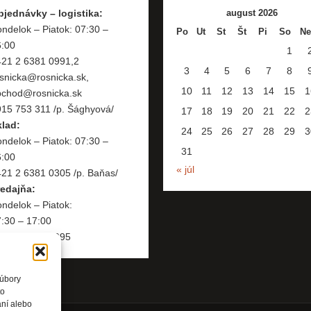
bjednávky – logistika:
august 2026
ndelok – Piatok: 07:30 –
Po
Ut
St
Št
Pi
So
Ne
6:00
1
421 2 6381 0991,2
3
4
5
6
7
8
snicka@rosnicka.sk,
10
11
12
13
14
15
1
bchod@rosnicka.sk
15 753 311 /p. Šághyová/
17
18
19
20
21
22
2
klad:
24
25
26
27
28
29
3
ndelok – Piatok: 07:30 –
31
6:00
« júl
21 2 6381 0305 /p. Baňas/
redajňa:
ndelok – Piatok:
:30 – 17:00
421 2 6381 0995
súbory
to
aní alebo