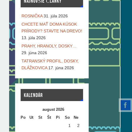
NAJNOVŠIE ČLÁNKY
ROSNIČKA
31. júla 2026
CHCETE MAŤ DOMA KÚSOK
PRÍRODY? STAVTE NA DREVO!
13. júla 2026
PRAHY, HRANOLY, DOSKY…
29. júna 2026
TATRANSKÝ PROFIL, DOSKY,
DLÁŽKOVICA
17. júna 2026
KALENDÁR
august 2026
Po
Ut
St
Št
Pi
So
Ne
1
2