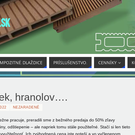
.SK
MPOZITNÉ DLAŽDICE
PRÍSLUŠENSTVO.
CENNÍKY
K
k, hranolov….
2022
NEZARADENÉ
bežne pracuje, preradili sme z bežného predaja do 50% zľavy
ny, odštiepenie – ale napriek tomu stále použiteľné. Stačí si len tieto
h využiteľnosť. Ich zvýhodnená cena iste poteší a vo vyčlenenom