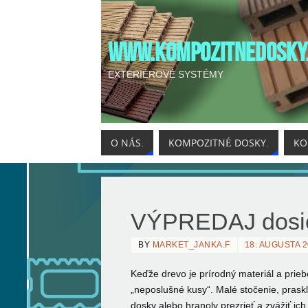
WWW.KOMPOZITNEDOSKY
EXTERIÉROVÉ SYSTÉMY
O NÁS.
KOMPOZITNÉ DOSKY.
KO
VÝPREDAJ dosie
BY
MARKET_JANKA.F
18. AUGUSTA 
Keďže drevo je prírodný materiál a prie
„neposlušné kusy“.
Malé stočenie, praskli
dosky alebo hranoly prezrieť a zvážiť ic