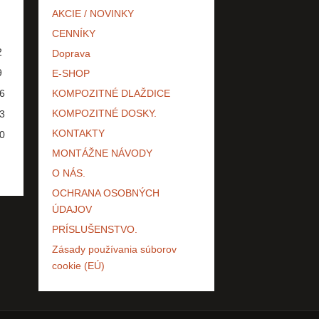
AKCIE / NOVINKY
CENNÍKY
2
Doprava
9
E-SHOP
6
KOMPOZITNÉ DLAŽDICE
KOMPOZITNÉ DOSKY.
3
KONTAKTY
0
MONTÁŽNE NÁVODY
O NÁS.
OCHRANA OSOBNÝCH
ÚDAJOV
PRÍSLUŠENSTVO.
Zásady používania súborov
cookie (EÚ)