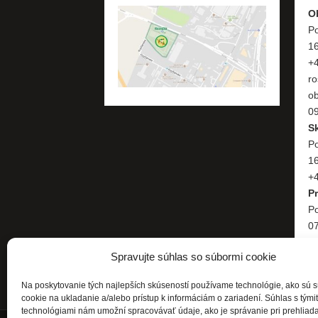
O
Po
1
+
ro
o
09
S
Po
1
+4
P
Po
07
+
Spravujte súhlas so súbormi cookie
Na poskytovanie tých najlepších skúseností používame technológie, ako sú 
cookie na ukladanie a/alebo prístup k informáciám o zariadení. Súhlas s tými
technológiami nám umožní spracovávať údaje, ako je správanie pri prehliad