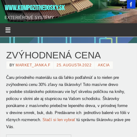
WWW.KOMPOZITNEDOSKY.SK
EXTERIÉROVÉ SYSTÉMY
ZVÝHODNENÁ CENA
BY
MARKET_JANKA.F
25. AUGUSTA 2022
AKCIA
Čaru prírodného materiálu sa dá ľahko podľahnúť a to nielen pre
zvýhodnenú cenu 30% zľavy na škárovky!
Toto masívne drevo
v podobe stolárskeho polotovaru vie byť skvelou poličkou na knihy,
policou v skrini ale aj stupnicou na Vašom schodisku. Škárovky
ponúkame z masívneho priebežne lepeného dreva, v prírodnej forme
v drevine smrek, buk, dub. Predávame ich jednotlivo balené vo fólii v
rôznych rozmeroch.
Stačí si len vybrať
tú správnu škárovku práve pre
Vás.